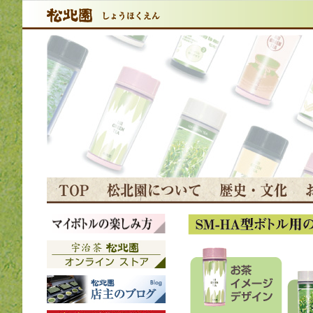
本
文
ま
で
ス
キ
ッ
プ